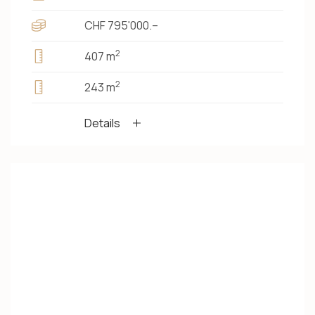
CHF 795'000.–
2
407 m
2
243 m
Details