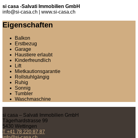
si casa -Salvati Immobilien GmbH
info@si-casa.ch
| www.si-casa.ch
Eigenschaften
Balkon
Erstbezug
Garage
Haustiere erlaubt
Kinderfreundlich
Lift
Mietkautionsgarantie
Rollstuhlgängig
Ruhig
Sonnig
Tumbler
Waschmaschine
si casa – Salvati Immobilien GmbH
Tägerhardstrasse 99
5430
Wettingen
T
+41 78 220 87 87
info@si-casa.ch